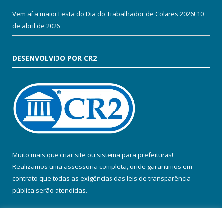
Vem aí a maior Festa do Dia do Trabalhador de Colares 2026!
10
de abril de 2026
DESENVOLVIDO POR CR2
Muito mais que
criar site
ou
sistema para prefeituras
!
Realizamos uma
assessoria
completa, onde garantimos em
contrato que todas as exigências das
leis de transparência
pública
serão atendidas.
Conheça o
PNTP
e o
Radar da Transparência Pública