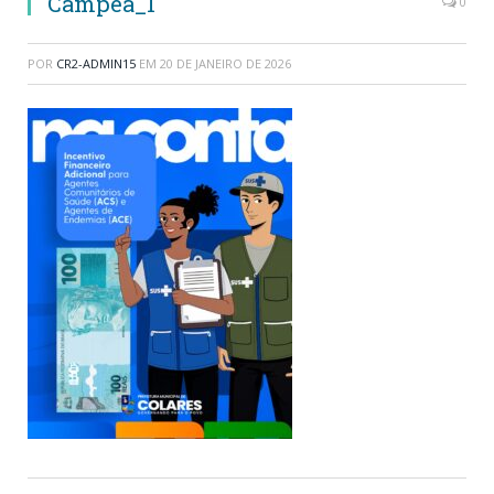
Campea_1
0
POR
CR2-ADMIN15
EM
20 DE JANEIRO DE 2026