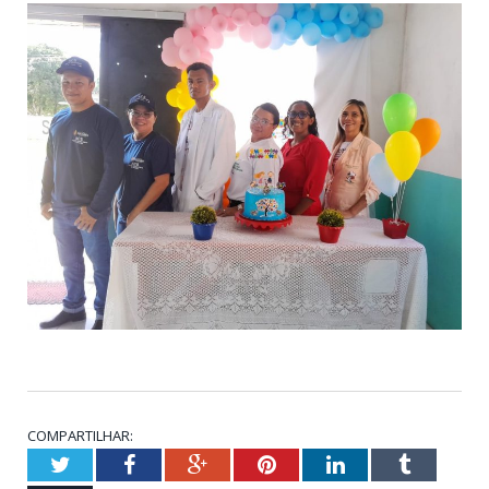
COMPARTILHAR:
Twitter
Facebook
Google+
Pinterest
LinkedIn
Tumblr