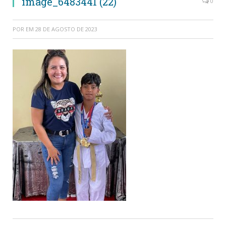
image_6483441 (22)
0
POR
EM
28 DE AGOSTO DE 2023