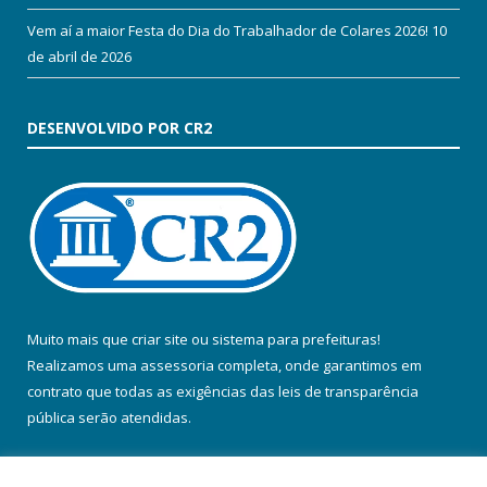
Vem aí a maior Festa do Dia do Trabalhador de Colares 2026!
10
de abril de 2026
DESENVOLVIDO POR CR2
Muito mais que
criar site
ou
sistema para prefeituras
!
Realizamos uma
assessoria
completa, onde garantimos em
contrato que todas as exigências das
leis de transparência
pública
serão atendidas.
Conheça o
PNTP
e o
Radar da Transparência Pública