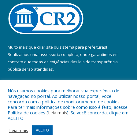
Muito mais que
criar site
ou
sistema para prefeituras
!
Realizamos uma
assessoria
completa, onde garantimos em
contrato que todas as exigências das
leis de transparência
pública
serão atendidas.
Conheça o
PNTP
e o
Radar da Transparência Pública
Nós usamos cookies para melhorar sua experiência de
navegação no portal. Ao utilizar nosso portal, você
concorda com a política de monitoramento de cookies.
Para ter mais informações sobre como isso é feito, acesse
Política de cookies (
Leia mais
). Se você concorda, clique em
Todos os direitos reservados a Prefeitura Municipal de Colares.
ACEITO.
Mapa do Site
Acessar Área Administrativa
Leia mais
ACEITO
Acessar Webmail