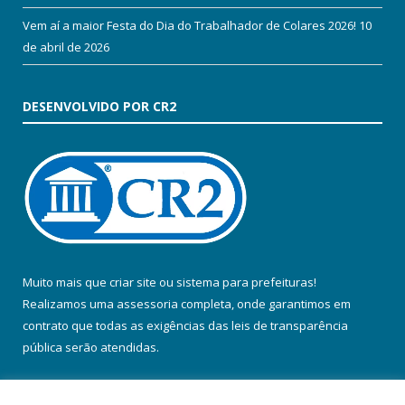
Vem aí a maior Festa do Dia do Trabalhador de Colares 2026!
10
de abril de 2026
DESENVOLVIDO POR CR2
Muito mais que
criar site
ou
sistema para prefeituras
!
Realizamos uma
assessoria
completa, onde garantimos em
contrato que todas as exigências das
leis de transparência
pública
serão atendidas.
Conheça o
PNTP
e o
Radar da Transparência Pública