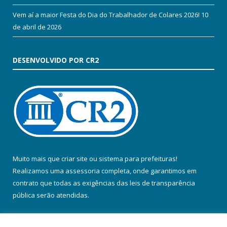
Vem aí a maior Festa do Dia do Trabalhador de Colares 2026!
10
de abril de 2026
DESENVOLVIDO POR CR2
Muito mais que
criar site
ou
sistema para prefeituras
!
Realizamos uma
assessoria
completa, onde garantimos em
contrato que todas as exigências das
leis de transparência
pública
serão atendidas.
Conheça o
PNTP
e o
Radar da Transparência Pública