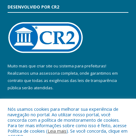
DESENVOLVIDO POR CR2
Muito mais que
criar site
ou
sistema para prefeituras
!
Realizamos uma
assessoria
completa, onde garantimos em
contrato que todas as exigências das
leis de transparência
pública
serão atendidas.
Conheça o
PNTP
e o
Radar da Transparência Pública
Nós usamos cookies para melhorar sua experiência de
navegação no portal. Ao utilizar nosso portal, você
concorda com a política de monitoramento de cookies.
Para ter mais informações sobre como isso é feito, acesse
Política de cookies (
Leia mais
). Se você concorda, clique em
Todos os direitos reservados a Prefeitura Municipal de Colares.