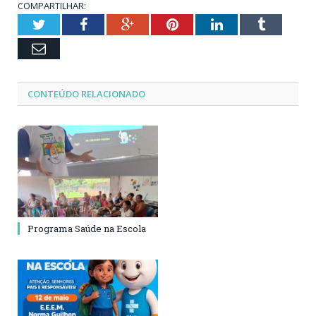
COMPARTILHAR:
Twitter
Facebook
Google+
Pinterest
LinkedIn
Tumblr
Email
CONTEÚDO RELACIONADO
Programa Saúde na Escola