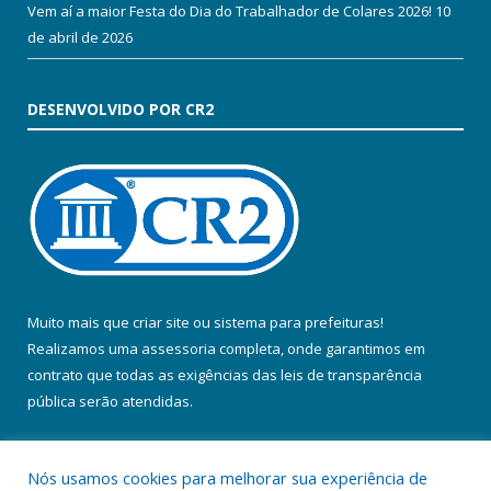
Vem aí a maior Festa do Dia do Trabalhador de Colares 2026!
10
de abril de 2026
DESENVOLVIDO POR CR2
Muito mais que
criar site
ou
sistema para prefeituras
!
Realizamos uma
assessoria
completa, onde garantimos em
contrato que todas as exigências das
leis de transparência
pública
serão atendidas.
Conheça o
PNTP
e o
Radar da Transparência Pública
Nós usamos cookies para melhorar sua experiência de