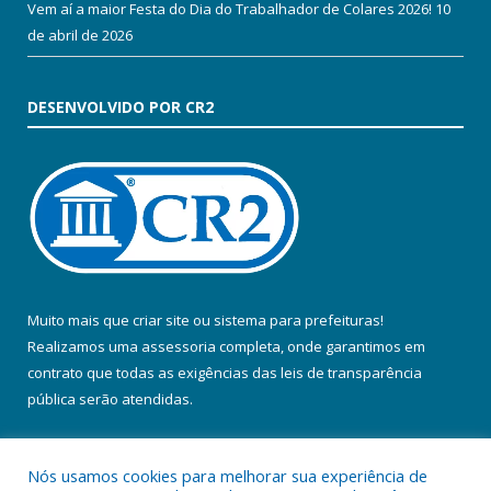
Vem aí a maior Festa do Dia do Trabalhador de Colares 2026!
10
de abril de 2026
DESENVOLVIDO POR CR2
Muito mais que
criar site
ou
sistema para prefeituras
!
Realizamos uma
assessoria
completa, onde garantimos em
contrato que todas as exigências das
leis de transparência
pública
serão atendidas.
Conheça o
PNTP
e o
Radar da Transparência Pública
Nós usamos cookies para melhorar sua experiência de