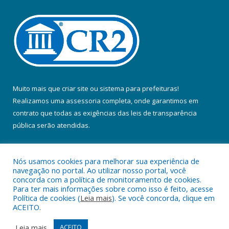
Muito mais que
criar site
ou
sistema para prefeituras
!
Realizamos uma
assessoria
completa, onde garantimos em
contrato que todas as exigências das
leis de transparência
pública
serão atendidas.
Conheça o
PNTP
e o
Radar da Transparência Pública
Nós usamos cookies para melhorar sua experiência de
navegação no portal. Ao utilizar nosso portal, você
concorda com a política de monitoramento de cookies.
Para ter mais informações sobre como isso é feito, acesse
Política de cookies (
Leia mais
). Se você concorda, clique em
Todos os direitos reservados a Prefeitura Municipal de Colares.
ACEITO.
Mapa do Site
Acessar Área Administrativa
Leia mais
ACEITO