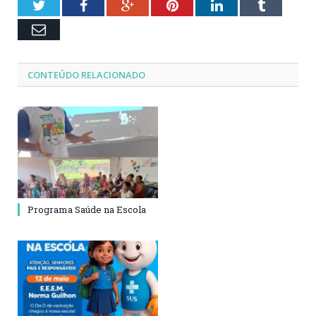
Twitter
Facebook
Google+
Pinterest
LinkedIn
Tumblr
Email
CONTEÚDO RELACIONADO
Programa Saúde na Escola