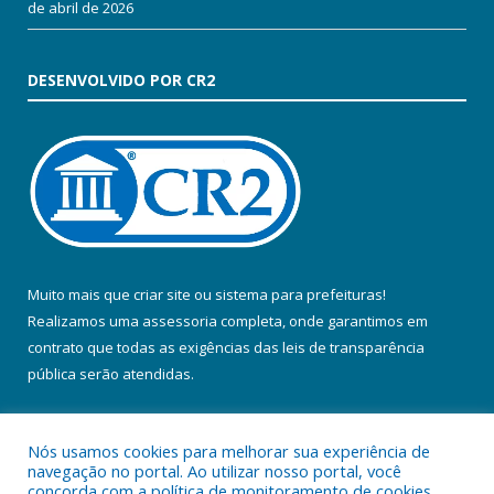
de abril de 2026
DESENVOLVIDO POR CR2
Muito mais que
criar site
ou
sistema para prefeituras
!
Realizamos uma
assessoria
completa, onde garantimos em
contrato que todas as exigências das
leis de transparência
pública
serão atendidas.
Conheça o
PNTP
e o
Radar da Transparência Pública
Nós usamos cookies para melhorar sua experiência de
navegação no portal. Ao utilizar nosso portal, você
concorda com a política de monitoramento de cookies.