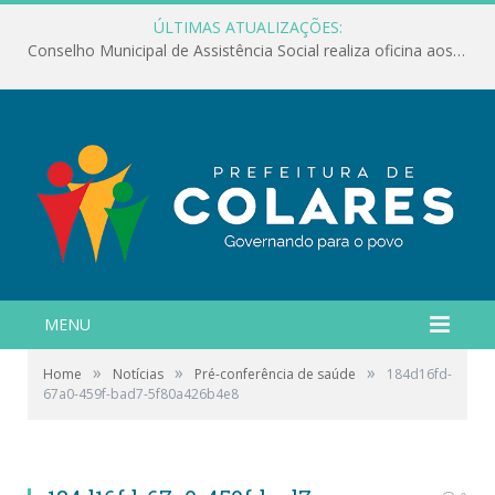
ÚLTIMAS ATUALIZAÇÕES:
Conselho Municipal de Assistência Social realiza oficina aos servidores
MENU
»
»
»
Home
Notícias
Pré-conferência de saúde
184d16fd-
67a0-459f-bad7-5f80a426b4e8