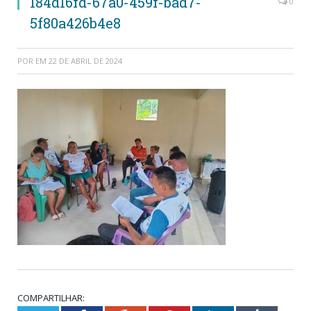
184d16fd-67a0-459f-bad7-
0
5f80a426b4e8
POR
EM
22 DE ABRIL DE 2024
COMPARTILHAR: