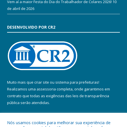
Vem aí a maior Festa do Dia do Trabalhador de Colares 2026!
10
de abril de 2026
DESENVOLVIDO POR CR2
Muito mais que
criar site
ou
sistema para prefeituras
!
Realizamos uma
assessoria
completa, onde garantimos em
contrato que todas as exigências das
leis de transparência
pública
serão atendidas.
Conheça o
PNTP
e o
Radar da Transparência Pública
Nós usamos cookies para melhorar sua experiência de