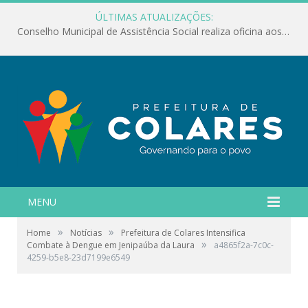
ÚLTIMAS ATUALIZAÇÕES:
Conselho Municipal de Assistência Social realiza oficina aos servidores
MENU
»
»
Home
Notícias
Prefeitura de Colares Intensifica
»
Combate à Dengue em Jenipaúba da Laura
a4865f2a-7c0c-
4259-b5e8-23d7199e6549