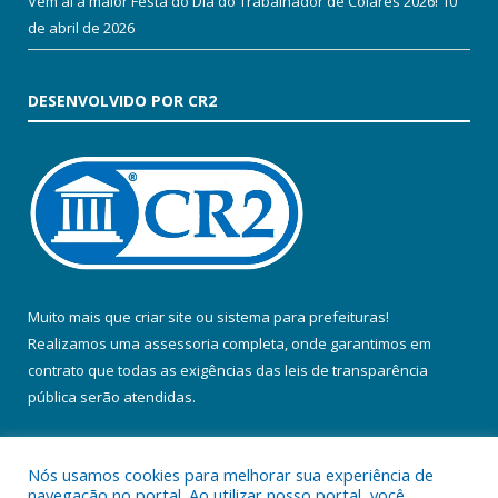
Vem aí a maior Festa do Dia do Trabalhador de Colares 2026!
10
de abril de 2026
DESENVOLVIDO POR CR2
Muito mais que
criar site
ou
sistema para prefeituras
!
Realizamos uma
assessoria
completa, onde garantimos em
contrato que todas as exigências das
leis de transparência
pública
serão atendidas.
Conheça o
PNTP
e o
Radar da Transparência Pública
Nós usamos cookies para melhorar sua experiência de
navegação no portal. Ao utilizar nosso portal, você