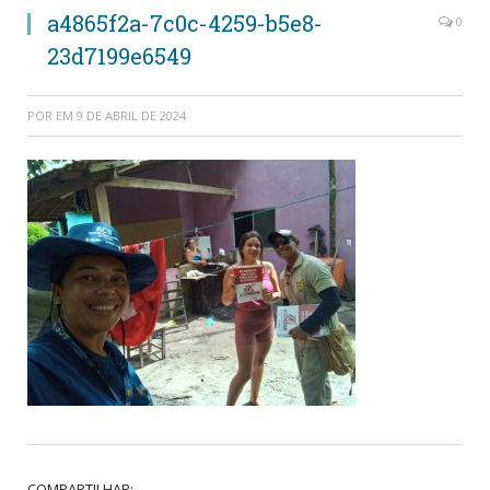
a4865f2a-7c0c-4259-b5e8-
0
23d7199e6549
POR
EM
9 DE ABRIL DE 2024
COMPARTILHAR: