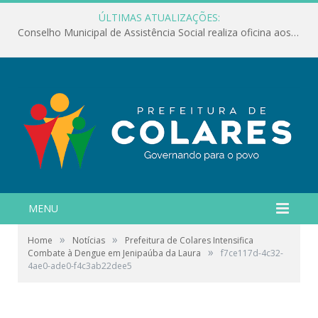
ÚLTIMAS ATUALIZAÇÕES:
Conselho Municipal de Assistência Social realiza oficina aos servidores
MENU
»
»
Home
Notícias
Prefeitura de Colares Intensifica
»
Combate à Dengue em Jenipaúba da Laura
f7ce117d-4c32-
4ae0-ade0-f4c3ab22dee5