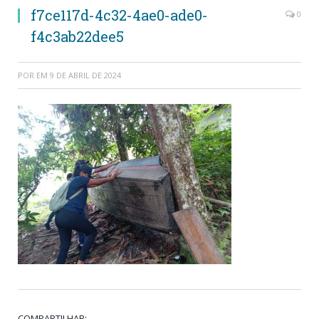
f7ce117d-4c32-4ae0-ade0-
0
f4c3ab22dee5
POR
EM
9 DE ABRIL DE 2024
COMPARTILHAR: