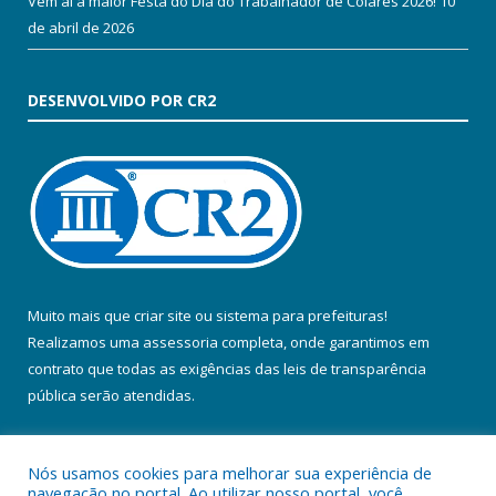
Vem aí a maior Festa do Dia do Trabalhador de Colares 2026!
10
de abril de 2026
DESENVOLVIDO POR CR2
Muito mais que
criar site
ou
sistema para prefeituras
!
Realizamos uma
assessoria
completa, onde garantimos em
contrato que todas as exigências das
leis de transparência
pública
serão atendidas.
Conheça o
PNTP
e o
Radar da Transparência Pública
Nós usamos cookies para melhorar sua experiência de
navegação no portal. Ao utilizar nosso portal, você