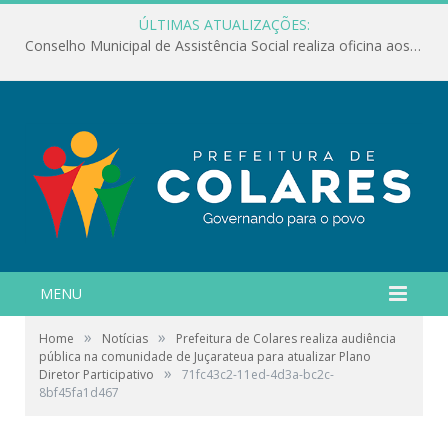
ÚLTIMAS ATUALIZAÇÕES:
Conselho Municipal de Assistência Social realiza oficina aos servidores
MENU
»
»
Home
Notícias
Prefeitura de Colares realiza audiência
pública na comunidade de Juçarateua para atualizar Plano
»
Diretor Participativo
71fc43c2-11ed-4d3a-bc2c-
8bf45fa1d467