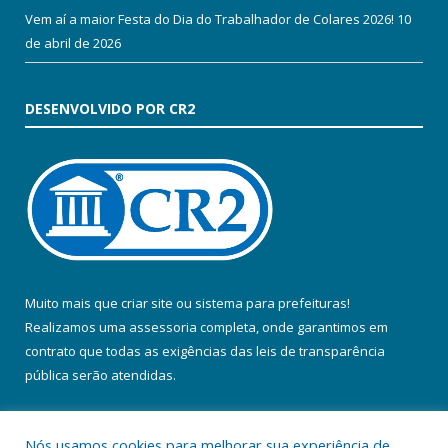
Vem aí a maior Festa do Dia do Trabalhador de Colares 2026!
10
de abril de 2026
DESENVOLVIDO POR CR2
Muito mais que
criar site
ou
sistema para prefeituras
!
Realizamos uma
assessoria
completa, onde garantimos em
contrato que todas as exigências das
leis de transparência
pública
serão atendidas.
Conheça o
PNTP
e o
Radar da Transparência Pública
Nós usamos cookies para melhorar sua experiência de