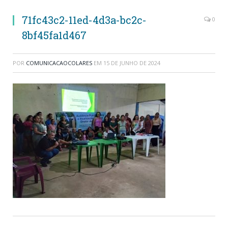
71fc43c2-11ed-4d3a-bc2c-
0
8bf45fa1d467
POR
COMUNICACAOCOLARES
EM
15 DE JUNHO DE 2024