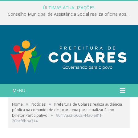
ÚLTIMAS ATUALIZAÇÕES:
Conselho Municipal de Assistência Social realiza oficina aos servidores
MENU
»
»
Home
Notícias
Prefeitura de Colares realiza audiência
pública na comunidade de Juçarateua para atualizar Plano
»
Diretor Participativo
904f7aa2-b662-44a0-a81f-
20bcf6bba314