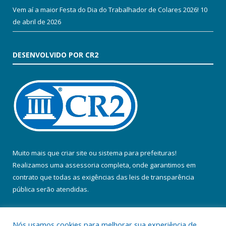
Vem aí a maior Festa do Dia do Trabalhador de Colares 2026!
10
de abril de 2026
DESENVOLVIDO POR CR2
Muito mais que
criar site
ou
sistema para prefeituras
!
Realizamos uma
assessoria
completa, onde garantimos em
contrato que todas as exigências das
leis de transparência
pública
serão atendidas.
Conheça o
PNTP
e o
Radar da Transparência Pública
Nós usamos cookies para melhorar sua experiência de