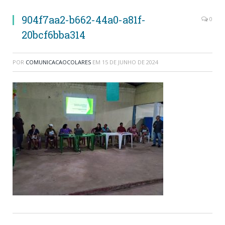
904f7aa2-b662-44a0-a81f-
0
20bcf6bba314
POR
COMUNICACAOCOLARES
EM
15 DE JUNHO DE 2024