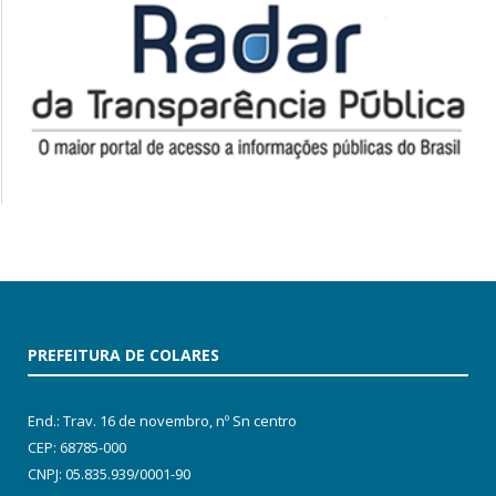
PREFEITURA DE COLARES
End.: Trav. 16 de novembro, nº Sn centro
CEP: 68785-000
CNPJ: 05.835.939/0001-90