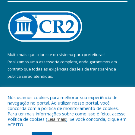
Muito mais que
criar site
ou
sistema para prefeituras
!
Realizamos uma
assessoria
completa, onde garantimos em
contrato que todas as exigências das
leis de transparência
pública
serão atendidas.
Conheça o
PNTP
e o
Radar da Transparência Pública
Nós usamos cookies para melhorar sua experiência de
navegação no portal. Ao utilizar nosso portal, você
concorda com a política de monitoramento de cookies.
Para ter mais informações sobre como isso é feito, acesse
Política de cookies (
Leia mais
). Se você concorda, clique em
Todos os direitos reservados a Prefeitura Municipal de Colares.
ACEITO.