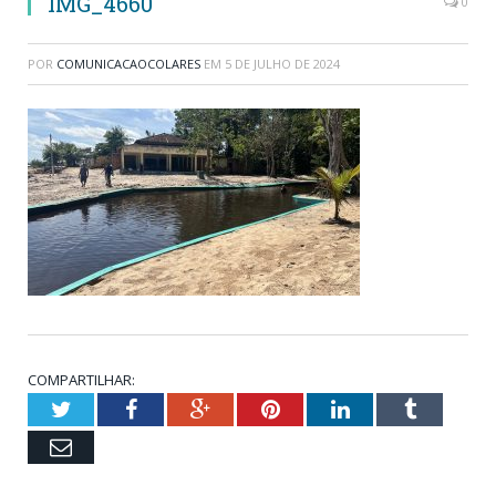
IMG_4660
0
POR
COMUNICACAOCOLARES
EM
5 DE JULHO DE 2024
COMPARTILHAR:
Twitter
Facebook
Google+
Pinterest
LinkedIn
Tumblr
Email