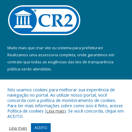
Muito mais que
criar site
ou
sistema para prefeituras
!
Realizamos uma
assessoria
completa, onde garantimos em
contrato que todas as exigências das
leis de transparência
pública
serão atendidas.
Conheça o
PNTP
e o
Radar da Transparência Pública
Nós usamos cookies para melhorar sua experiência de
navegação no portal. Ao utilizar nosso portal, você
concorda com a política de monitoramento de cookies.
Para ter mais informações sobre como isso é feito, acesse
Política de cookies (
Leia mais
). Se você concorda, clique em
Todos os direitos reservados a Prefeitura Municipal de Colares.
ACEITO.
Mapa do Site
Acessar Área Administrativa
Leia mais
ACEITO