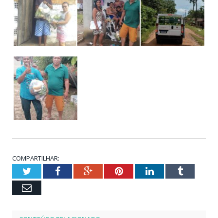
COMPARTILHAR:
Twitter
Facebook
Google+
Pinterest
LinkedIn
Tumblr
Email