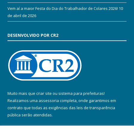
Vem aí a maior Festa do Dia do Trabalhador de Colares 2026!
10
de abril de 2026
DESENVOLVIDO POR CR2
Muito mais que
criar site
ou
sistema para prefeituras
!
Realizamos uma
assessoria
completa, onde garantimos em
contrato que todas as exigências das
leis de transparência
pública
serão atendidas.
Conheça o
PNTP
e o
Radar da Transparência Pública