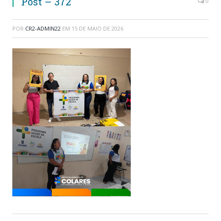
Post – 372
0
POR
CR2-ADMIN22
EM
15 DE MAIO DE 2026