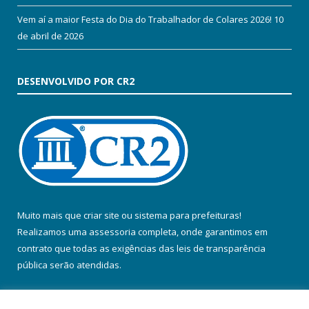
Vem aí a maior Festa do Dia do Trabalhador de Colares 2026!
10
de abril de 2026
DESENVOLVIDO POR CR2
Muito mais que
criar site
ou
sistema para prefeituras
!
Realizamos uma
assessoria
completa, onde garantimos em
contrato que todas as exigências das
leis de transparência
pública
serão atendidas.
Conheça o
PNTP
e o
Radar da Transparência Pública