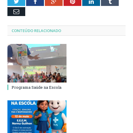
Twitter
Facebook
Google+
Pinterest
LinkedIn
Tumblr
Email
CONTEÚDO RELACIONADO
Programa Saúde na Escola