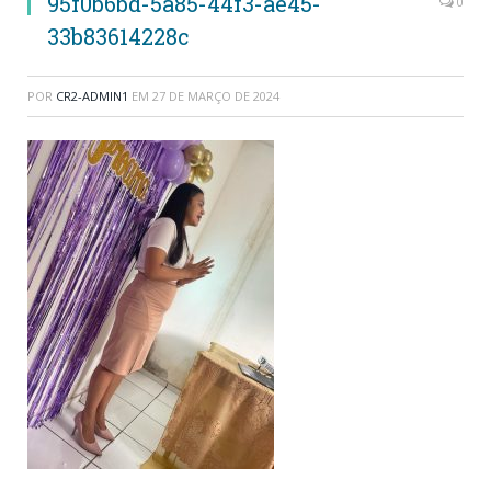
95f0b6bd-5a85-44f3-ae45-
0
33b83614228c
POR
CR2-ADMIN1
EM
27 DE MARÇO DE 2024