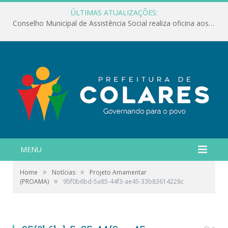
ÚLTIMAS ATUALIZAÇÕES:
Conselho Municipal de Assistência Social realiza oficina aos servidores
MENU
»
»
Home
Notícias
Projeto Amamentar
»
(PROAMA)
95f0b6bd-5a85-44f3-ae45-33b83614228c