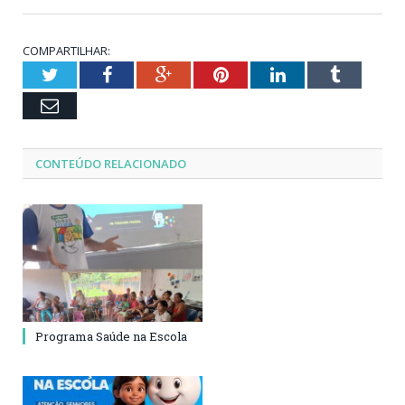
COMPARTILHAR:
Twitter
Facebook
Google+
Pinterest
LinkedIn
Tumblr
Email
CONTEÚDO RELACIONADO
Programa Saúde na Escola