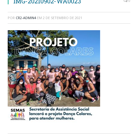
IMG-20210902-WA0023
0
POR
CR2-ADMIN4
EM
2 DE SETEMBRO DE 2021