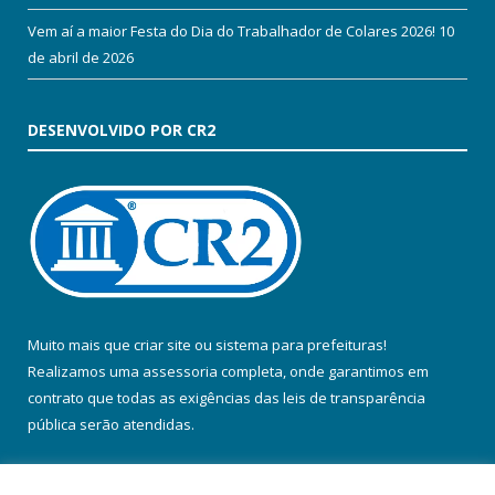
Vem aí a maior Festa do Dia do Trabalhador de Colares 2026!
10
de abril de 2026
DESENVOLVIDO POR CR2
Muito mais que
criar site
ou
sistema para prefeituras
!
Realizamos uma
assessoria
completa, onde garantimos em
contrato que todas as exigências das
leis de transparência
pública
serão atendidas.
Conheça o
PNTP
e o
Radar da Transparência Pública