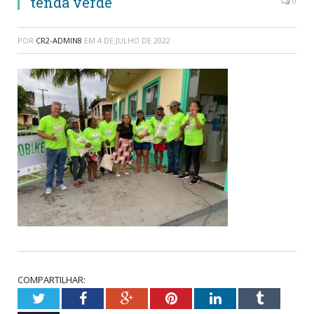
tenda verde
0
POR
CR2-ADMIN8
EM
4 DE JULHO DE 2022
COMPARTILHAR:
Twitter
Facebook
Google+
Pinterest
LinkedIn
Tumblr