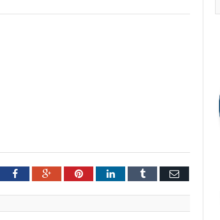
tter
Facebook
Google+
Pinterest
LinkedIn
Tumblr
Email