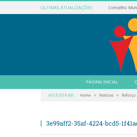
ÚLTIMAS ATUALIZAÇÕES:
PÁGINA INICIAL
O
»
»
VOCÊ ESTÁ EM:
Home
Notícias
Reforço
3e99aff2-35af-4224-bcd5-1f41