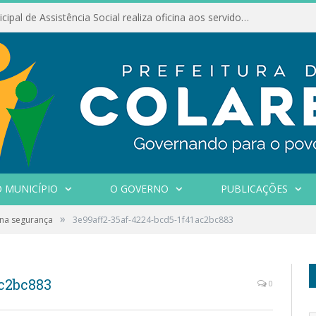
Conselho Municipal de Assistência Social realiza oficina aos servidores
 MUNICÍPIO
O GOVERNO
PUBLICAÇÕES
»
 na segurança
3e99aff2-35af-4224-bcd5-1f41ac2bc883
ac2bc883
0