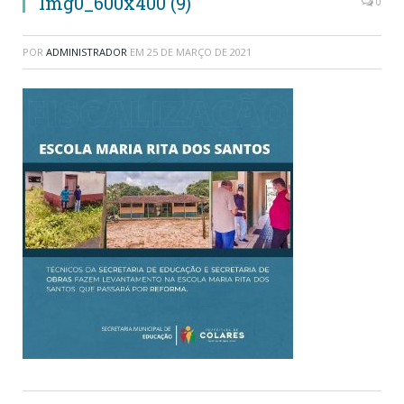
Img0_600x400 (9)
0
POR
ADMINISTRADOR
EM
25 DE MARÇO DE 2021