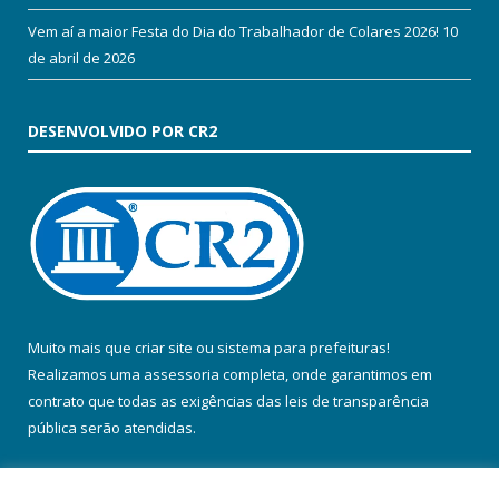
Vem aí a maior Festa do Dia do Trabalhador de Colares 2026!
10
de abril de 2026
DESENVOLVIDO POR CR2
Muito mais que
criar site
ou
sistema para prefeituras
!
Realizamos uma
assessoria
completa, onde garantimos em
contrato que todas as exigências das
leis de transparência
pública
serão atendidas.
Conheça o
PNTP
e o
Radar da Transparência Pública