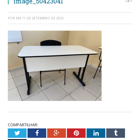
image_50423041
0
POR
EM
11 DE SETEMBRO DE 2023
COMPARTILHAR:
Twitter
Facebook
Google+
Pinterest
LinkedIn
Tumblr