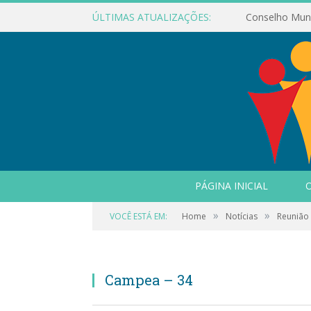
ÚLTIMAS ATUALIZAÇÕES:
PÁGINA INICIAL
O
»
»
VOCÊ ESTÁ EM:
Home
Notícias
Reunião
Campea – 34