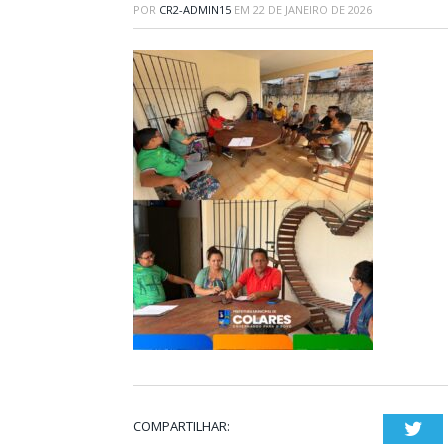
POR
CR2-ADMIN15
EM
22 DE JANEIRO DE 2026
COMPARTILHAR:
Twi