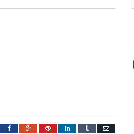
tter
Facebook
Google+
Pinterest
LinkedIn
Tumblr
Email