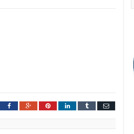
tter
Facebook
Google+
Pinterest
LinkedIn
Tumblr
Email