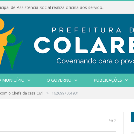
Conselho Municipal de Assistência Social realiza oficina aos servidores
 MUNICÍPIO
O GOVERNO
PUBLICAÇÕES
»
com o Chefe da casa Civil
1626997061931
0