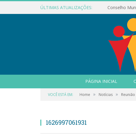
ÚLTIMAS ATUALIZAÇÕES:
PÁGINA INICIAL
O
»
»
VOCÊ ESTÁ EM:
Home
Notícias
Reunião 
1626997061931