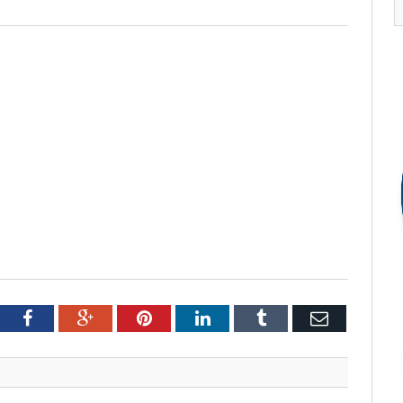
tter
Facebook
Google+
Pinterest
LinkedIn
Tumblr
Email