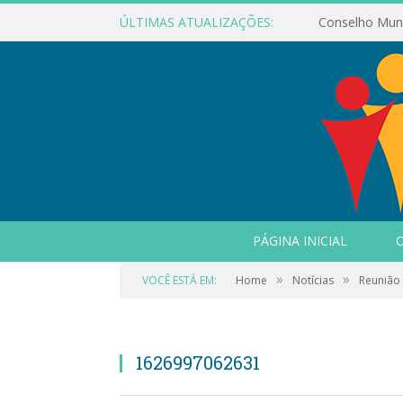
ÚLTIMAS ATUALIZAÇÕES:
PÁGINA INICIAL
O
»
»
VOCÊ ESTÁ EM:
Home
Notícias
Reunião 
1626997062631