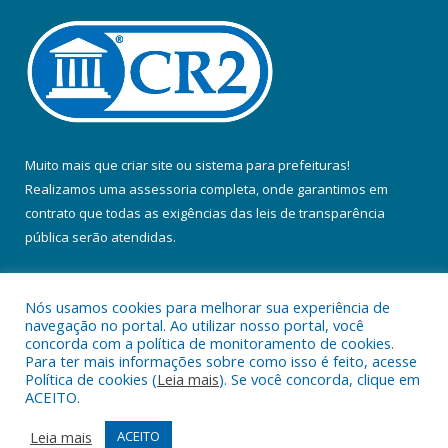
Muito mais que
criar site
ou
sistema para prefeituras
!
Realizamos uma
assessoria
completa, onde garantimos em
contrato que todas as exigências das
leis de transparência
pública
serão atendidas.
Conheça o
PNTP
e o
Radar da Transparência Pública
Nós usamos cookies para melhorar sua experiência de
navegação no portal. Ao utilizar nosso portal, você
concorda com a política de monitoramento de cookies.
Para ter mais informações sobre como isso é feito, acesse
Política de cookies (
Leia mais
). Se você concorda, clique em
Todos os direitos reservados a Prefeitura Municipal de Colares.
ACEITO.
Mapa do Site
Acessar Área Administrativa
Leia mais
ACEITO