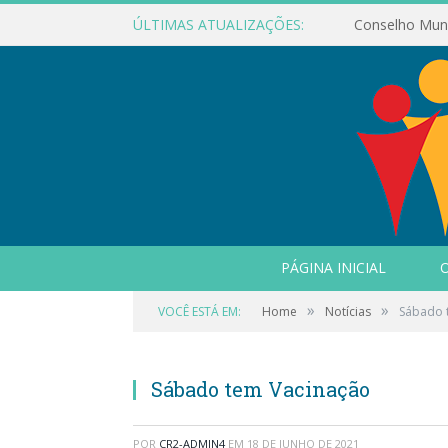
ÚLTIMAS ATUALIZAÇÕES:
PÁGINA INICIAL
O
»
»
VOCÊ ESTÁ EM:
Home
Notícias
Sábado 
Sábado tem Vacinação
POR
CR2-ADMIN4
EM
18 DE JUNHO DE 2021