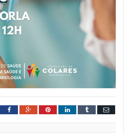
tter
Facebook
Google+
Pinterest
LinkedIn
Tumblr
Email