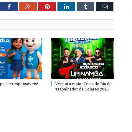
tter
Facebook
Google+
Pinterest
LinkedIn
Tumblr
Email
 pais e responsáveis!
Vem aí a maior Festa do Dia do
Trabalhador de Colares 2026!