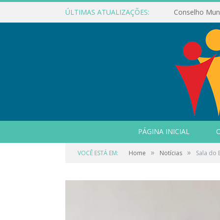
ÚLTIMAS ATUALIZAÇÕES:
PÁGINA INICIAL
O
»
»
VOCÊ ESTÁ EM:
Home
Notícias
Sala do