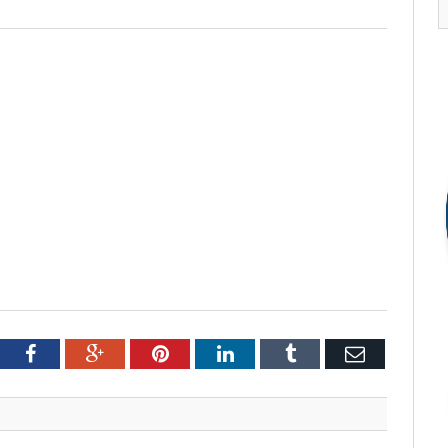
tter
Facebook
Google+
Pinterest
LinkedIn
Tumblr
Email