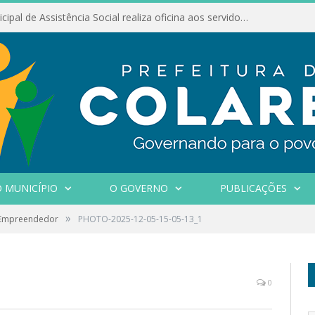
Conselho Municipal de Assistência Social realiza oficina aos servidores
 MUNICÍPIO
O GOVERNO
PUBLICAÇÕES
»
 Empreendedor
PHOTO-2025-12-05-15-05-13_1
0