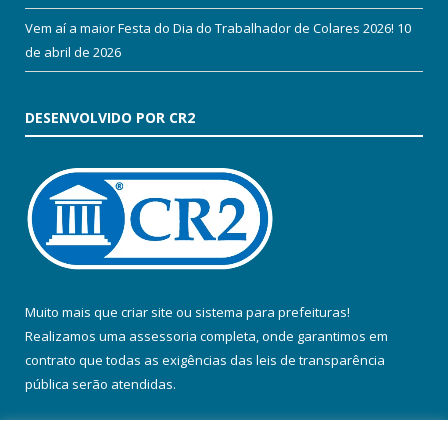
Vem aí a maior Festa do Dia do Trabalhador de Colares 2026!
10
de abril de 2026
DESENVOLVIDO POR CR2
Muito mais que
criar site
ou
sistema para prefeituras
!
Realizamos uma
assessoria
completa, onde garantimos em
contrato que todas as exigências das
leis de transparência
pública
serão atendidas.
Conheça o
PNTP
e o
Radar da Transparência Pública