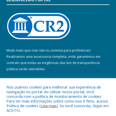
Muito mais que
criar site
ou
sistema para prefeituras
!
Realizamos uma
assessoria
completa, onde garantimos em
contrato que todas as exigências das
leis de transparência
pública
serão atendidas.
Conheça o
PNTP
e o
Radar da Transparência Pública
Nós usamos cookies para melhorar sua experiência de
navegação no portal. Ao utilizar nosso portal, você
concorda com a política de monitoramento de cookies.
Para ter mais informações sobre como isso é feito, acesse
Política de cookies (
Leia mais
). Se você concorda, clique em
Todos os direitos reservados a Prefeitura Municipal de Colares.
ACEITO.