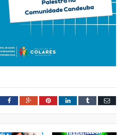
tter
Facebook
Google+
Pinterest
LinkedIn
Tumblr
Email