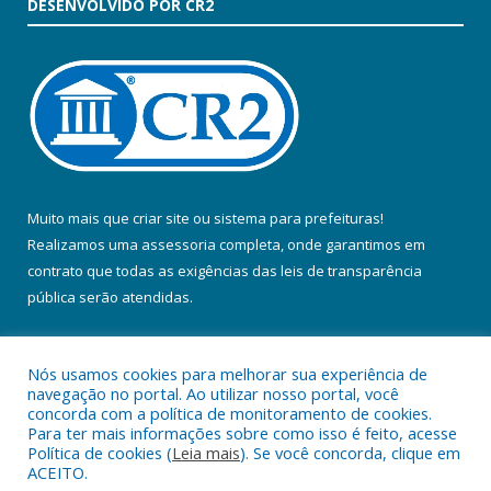
DESENVOLVIDO POR CR2
Muito mais que
criar site
ou
sistema para prefeituras
!
Realizamos uma
assessoria
completa, onde garantimos em
contrato que todas as exigências das
leis de transparência
pública
serão atendidas.
Conheça o
PNTP
e o
Radar da Transparência Pública
Nós usamos cookies para melhorar sua experiência de
navegação no portal. Ao utilizar nosso portal, você
concorda com a política de monitoramento de cookies.
Para ter mais informações sobre como isso é feito, acesse
Política de cookies (
Leia mais
). Se você concorda, clique em
Todos os direitos reservados a Prefeitura Municipal de Colares.
ACEITO.