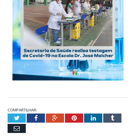
COMPARTILHAR:
Twitter
Facebook
Google+
Pinterest
LinkedIn
Tumblr
Email