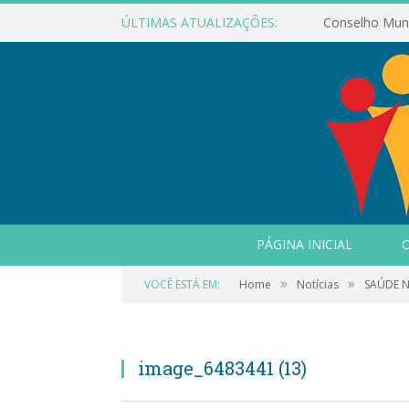
ÚLTIMAS ATUALIZAÇÕES:
PÁGINA INICIAL
O
»
»
VOCÊ ESTÁ EM:
Home
Notícias
SAÚDE N
image_6483441 (13)