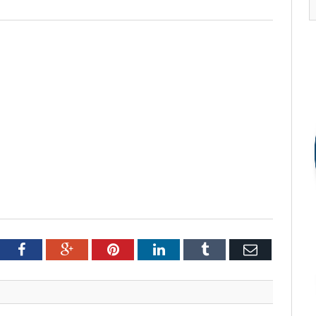
tter
Facebook
Google+
Pinterest
LinkedIn
Tumblr
Email