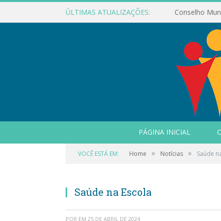
ÚLTIMAS ATUALIZAÇÕES:
PÁGINA INICIAL
O
»
»
VOCÊ ESTÁ EM:
Home
Notícias
Saúde na
Saúde na Escola
POR
EM
25 DE ABRIL DE 2024