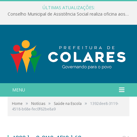
ÚLTIMAS ATUALIZAÇÕES:
Conselho Municipal de Assistência Social realiza oficina aos servidores
MENU
»
»
»
Home
Notícias
Saúde na Escola
1392dee8-3119-
4518-b68e-fec0f62be8a9