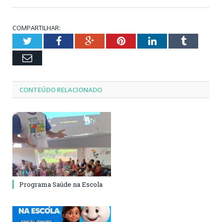
COMPARTILHAR:
Twitter
Facebook
Google+
Pinterest
LinkedIn
Tumblr
Email
CONTEÚDO RELACIONADO
Programa Saúde na Escola