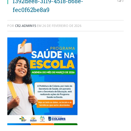
1392dee8-3119-4518-b68e-
0
fec0f62be8a9
POR
CR2-ADMIN15
EM
26 DE FEVEREIRO DE 2026