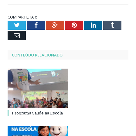
COMPARTILHAR:
Twitter
Facebook
Google+
Pinterest
LinkedIn
Tumblr
Email
CONTEÚDO RELACIONADO
Programa Saúde na Escola