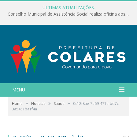
ÚLTIMAS ATUALIZAÇÕES:
Conselho Municipal de Assistência Social realiza oficina aos servidores
MENU
»
»
»
Home
Notícias
Saúde
0c12f8ae-7a69-471a-bd7c-
3a5451ba1f4a