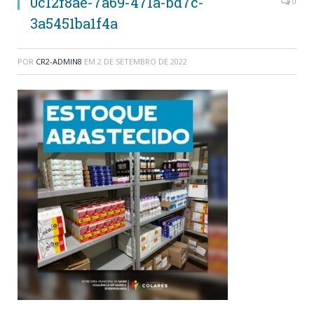
0c12f8ae-7a69-471a-bd7c-
0
3a5451ba1f4a
POR
CR2-ADMIN8
EM
2 DE SETEMBRO DE 2022