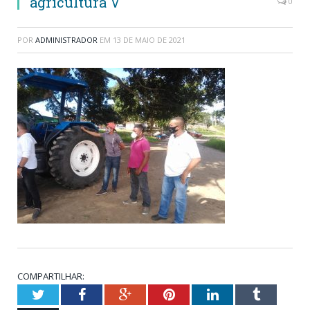
agricultura V
0
POR
ADMINISTRADOR
EM
13 DE MAIO DE 2021
COMPARTILHAR:
Twitter
Facebook
Google+
Pinterest
LinkedIn
Tumblr