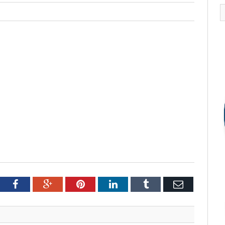
tter
Facebook
Google+
Pinterest
LinkedIn
Tumblr
Email