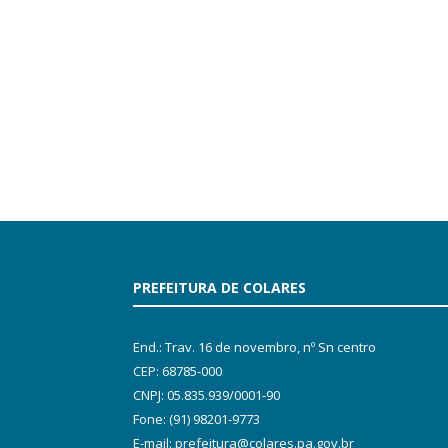
PREFEITURA DE COLARES
End.: Trav. 16 de novembro, nº Sn centro
CEP: 68785-000
CNPJ: 05.835.939/0001-90
Fone: (91) 98201-9773
E-mail: prefeitura@colares.pa.gov.br