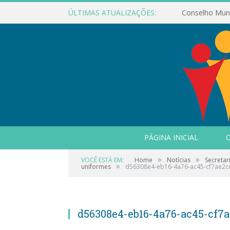
ÚLTIMAS ATUALIZAÇÕES:
PÁGINA INICIAL
O
»
»
VOCÊ ESTÁ EM:
Home
Notícias
Secretar
»
uniformes
d56308e4-eb16-4a76-ac45-cf7ae2c
d56308e4-eb16-4a76-ac45-cf7