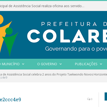
Conselho Municipal de Assistência Social realiza oficina aos servidores
 MUNICÍPIO
O GOVERNO
PUBLICAÇÕES
ia de Assistência Social celebra 2 anos do Projeto Taekwondo Novos Horizont
cc4e9
ae2ccc4e9
0