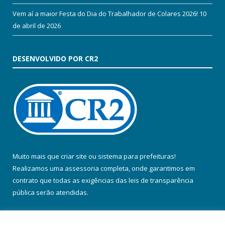
Vem aí a maior Festa do Dia do Trabalhador de Colares 2026!
10
de abril de 2026
DESENVOLVIDO POR CR2
Muito mais que
criar site
ou
sistema para prefeituras
!
Realizamos uma
assessoria
completa, onde garantimos em
contrato que todas as exigências das
leis de transparência
pública
serão atendidas.
Conheça o
PNTP
e o
Radar da Transparência Pública