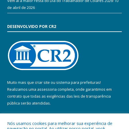
Vem aí a maior Festa do Dia do Trabalhador de Colares 2026!
10
de abril de 2026
DESENVOLVIDO POR CR2
Muito mais que
criar site
ou
sistema para prefeituras
!
Realizamos uma
assessoria
completa, onde garantimos em
contrato que todas as exigências das
leis de transparência
pública
serão atendidas.
Conheça o
PNTP
e o
Radar da Transparência Pública
Nós usamos cookies para melhorar sua experiência de
navegação no portal. Ao utilizar nosso portal, você