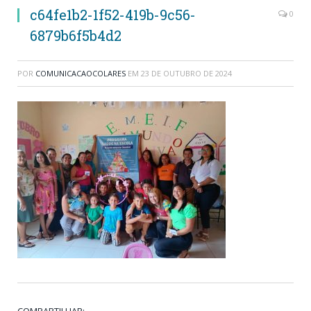
c64fe1b2-1f52-419b-9c56-
0
6879b6f5b4d2
POR
COMUNICACAOCOLARES
EM
23 DE OUTUBRO DE 2024
COMPARTILHAR: