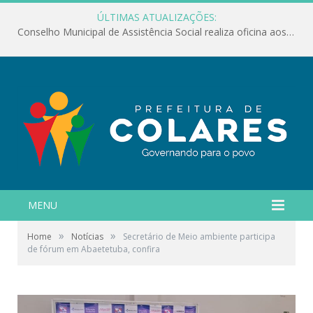
ÚLTIMAS ATUALIZAÇÕES:
Conselho Municipal de Assistência Social realiza oficina aos servidores
MENU
»
»
Home
Notícias
Secretário de Meio ambiente participa
de fórum em Abaetetuba, confira