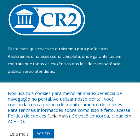
Muito mais que
criar site
ou
sistema para prefeituras
!
Realizamos uma
assessoria
completa, onde garantimos em
contrato que todas as exigências das
leis de transparência
pública
serão atendidas.
Conheça o
PNTP
e o
Radar da Transparência Pública
Nós usamos cookies para melhorar sua experiência de
navegação no portal. Ao utilizar nosso portal, você
concorda com a política de monitoramento de cookies.
Para ter mais informações sobre como isso é feito, acesse
Política de cookies (
Leia mais
). Se você concorda, clique em
Todos os direitos reservados a Prefeitura Municipal de Colares.
ACEITO.
Mapa do Site
Acessar Área Administrativa
Leia mais
ACEITO
Acessar Webmail