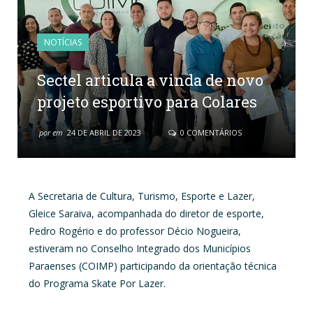
NOTÍCIAS
Sectel articula a vinda de novo
projeto esportivo para Colares
por
em
24 DE ABRIL DE 2023
0 COMENTÁRIOS
A Secretaria de Cultura, Turismo, Esporte e Lazer,
Gleice Saraiva, acompanhada do diretor de esporte,
Pedro Rogério e do professor Décio Nogueira,
estiveram no Conselho Integrado dos Municípios
Paraenses (COIMP) participando da orientação técnica
do Programa Skate Por Lazer.