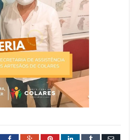
tter
Facebook
Google+
Pinterest
LinkedIn
Tumblr
Email